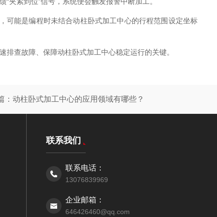
“夹紧到位”信号，系统便会触发报警中断加工。
警，可能是编程时未结合动柱卧式加工中心的行程范围设定坐标
速排查故障、保障动柱卧式加工中心稳定运行的关键。
篇：
动柱卧式加工中心的应用领域有哪些？
联系我们
联系电话：
13076839969
企业邮箱：
646426460@qq.com