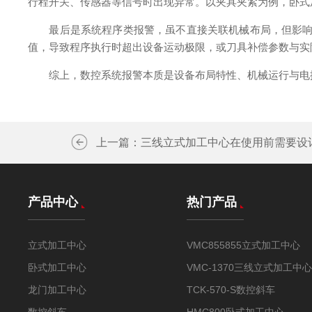
行程开关、传感器等信号时出现异常。以夹具夹紧为例，卧式
最后是系统程序类报警，虽不直接关联机械布局，但影响设备
值，导致程序执行时超出设备运动极限，或刀具补偿参数与实
综上，数控系统报警本质是设备布局特性、机械运行与电控
上一篇：
三线立式加工中心在使用前需要设
产品中心
热门产品
立式加工中心
VMC855855立式加工中心
卧式加工中心
VMC-1370三线立式加工中心
龙门加工中心
TCK-570-S数控斜车