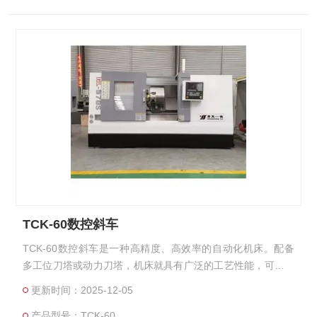
TCK-60数控斜车
TCK-60数控斜车是一种高精度、高效率的自动化机床。配备
多工位刀塔或动力刀塔，机床就具有广泛的工艺性能，可加工
直线圆柱、斜线圆柱、圆弧和各种螺纹、槽、蜗杆等复杂工
更新时间：2025-12-05
件，具有直线插补、圆弧插补各种补偿功能，并在复杂零件的
产品型号：TCK-60
批量生产中发挥了良好的经济效果。