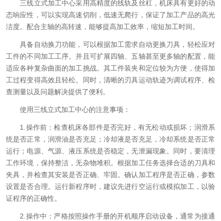
三线立式加工中心采用高精度的线轨及丝杠，机床具有更好的动
态响应性，可以实现高速切削，低速无爬行，保证了加工产品的高光
洁度。配合主轴的高转速，能够提高加工效率，缩短加工时间。
具备自动换刀功能，可以根据加工需求自动更换刀具，轻松应对
工件的不同加工工序。并且可扩展四轴、五轴甚至更多轴的配置，能
适应各种复杂曲面的加工挑战。其工件装夹和定位较为方便，使得加
工过程变得高效且轻松。同时，清晰的刃具运动轨迹为调试程序、检
查测量以及问题解决提供了便利。
使用三线立式加工中心的注意事项：
1.操作前：检查机床各部件是否完好，有无松动或损坏；润滑系
统是否正常，润滑油是否充足；冷却液是否充足，冷却系统是否正常
运行；电源、气源、液压系统是否稳定，无泄漏现象。同时，要清理
工作环境，保持整洁，无杂物堆积。根据加工任务选择合适的刀具和
夹具，并检查其安装是否正确、牢固。确认加工程序是否正确，参数
设置是否合理。运行新程序时，建议先进行空运行或模拟加工，以验
证程序的正确性。
2.操作中：严格按照操作手册的开机顺序启动设备，通常为接通