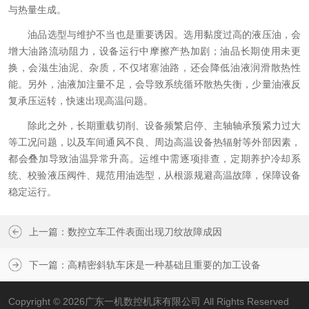
与热量生成。
油品选型与维护不当也是重要诱因。选用黏度过高的液压油，会
增大油路流动阻力，设备运行中摩擦产热加剧；油品长期使用未更
换，会滋生油泥、杂质，不仅堵塞油路，还会降低油液润滑散热性
能。另外，油液加注量不足，会导致系统循环散热失衡，少量油液反
复承压运转，快速出现高温问题。
除此之外，长期重载切削、设备频繁启停、主轴轴承预紧力过大
等工况问题，以及车间通风不良、周边高温设备热辐射等外部因素，
都会叠加导致油温异常升高。运维中需逐项排查，定期养护冷却系
统、校验液压阀件、规范用油选型，从根源规避高温故障，保障设备
稳定运行。
上一篇：
数控立车工件表面出现刀纹故障成因
下一篇：
高精密斜轨车床是一种基础且重要的加工设备
Copyright © 2026广东一机数控机床有限公司 All Rights Reserved