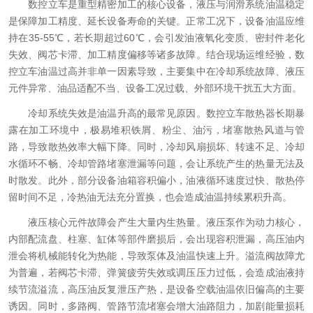
数控立车是重型精密加工的核心设备，液压与润滑系统油温稳定
是保障加工精度、延长设备寿命的关键。正常工况下，设备油温应维
持在35-55℃，若长期超过60℃，会引发油液氧化变质、密封件老化
失效、阀芯卡滞、加工精度偏移等诸多故障。结合现场运维经验，数
控立车油温过高并非单一因素导致，主要集中在冷却系统故障、液压
元件异常、油品适配不当、设备工况过载、外部环境干扰五大方面。
冷却系统失效是油温升高的最常见原因。数控立车散热器长期暴
露在加工环境中，极易堆积铁屑、粉尘、油污，堵塞散热风道与管
路，导致散热效率大幅下降。同时，冷却风扇损坏、转速不足、冷却
水循环不畅、冷却管路堵塞泄漏等问题，会让系统产生的热量无法及
时散发。此外，部分设备油箱容积偏小，油液循环速度过快、散热停
留时间不足，冷热油无法充分置换，也会造成油温持续累积升高。
液压核心元件故障会产生大量内生热量。液压泵作为动力核心，
内部配流盘、柱塞、缸体等部件磨损后，会出现容积泄漏，高压油内
泄会将机械能转化为热能，导致泵体及油温快速上升。溢流阀故障尤
为普遍，若阀芯卡滞、弹簧疲劳失效或调压压力过低，会造成油液持
续节流溢流，高压油反复泄压产热，是设备空载油温依旧偏高的主要
诱因。同时，多路阀、管路节流堵塞会增大油路阻力，加剧能量损耗