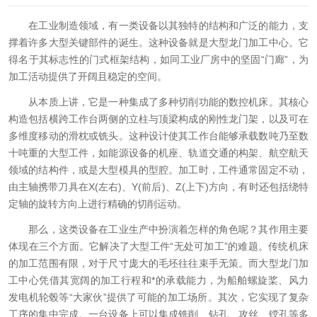
在工业制造领域，有一类设备以其独特的结构和广泛的能力，支
撑着许多大型关键部件的诞生。这种设备就是大型龙门加工中心。它
得名于其标志性的门式框架结构，如同工业厂房中的坚固“门廊”，为
加工活动提供了开阔且稳定的空间。
从本质上讲，它是一种集成了多种切削功能的数控机床。其核心
构造包括横跨工作台两侧的立柱与顶梁构成的刚性龙门架，以及可在
多维度移动的滑枕或铣头。这种设计使其工作台能够承载数吨乃至数
十吨重的大型工件，如能源设备的机座、轨道交通的构架、航空航天
领域的结构件，或是大型模具的型腔。加工时，工件通常固定不动，
由主轴携带刀具在X(左右)、Y(前后)、Z(上下)方向，有时还包括绕特
定轴的旋转方向上进行精确的切削运动。
那么，这类设备在工业生产中扮演着怎样的角色呢？其作用主要
体现在三个方面。它解决了大型工件“无处可加工”的难题。传统机床
的加工范围有限，对于尺寸庞大的毛坯往往束手无策。而大型龙门加
工中心凭借其宽阔的加工行程和*的承载能力，为船舶螺旋桨、风力
发电机轮毂等“大家伙”提供了可能的加工场所。其次，它实现了复杂
工序的集中完成。一台设备上可以集成铣削、钻孔、攻丝、镗孔等多