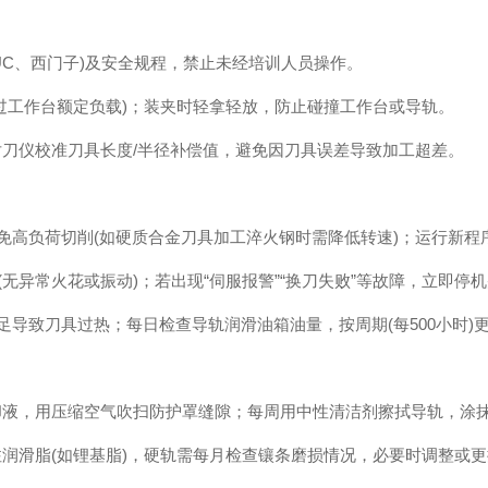
C、西门子)及安全规程，禁止未经培训人员操作。
工作台额定负载)；装夹时轻拿轻放，防止碰撞工作台或导轨。
刀仪校准刀具长度/半径补偿值，避免因刀具误差导致加工超差。
避免高负荷切削(如硬质合金刀具加工淬火钢时需降低转速)；运行新程
无异常火花或振动)；若出现“伺服报警”“换刀失败”等故障，立即停
足导致刀具过热；每日检查导轨润滑油箱油量，按周期(每500小时)
液，用压缩空气吹扫防护罩缝隙；每周用中性清洁剂擦拭导轨，涂
滑脂(如锂基脂)，硬轨需每月检查镶条磨损情况，必要时调整或更