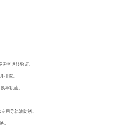
序需空运转验证。
机并排查。
更换导轨油。
抹专用导轨油防锈。
换。