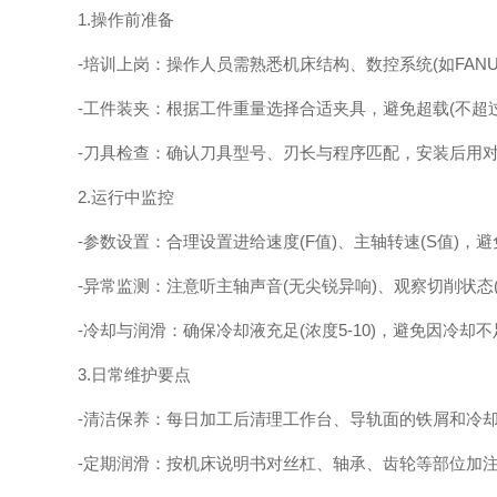
1.操作前准备
-培训上岗：操作人员需熟悉机床结构、数控系统(如FANU
-工件装夹：根据工件重量选择合适夹具，避免超载(不超过
-刀具检查：确认刀具型号、刃长与程序匹配，安装后用对
2.运行中监控
-参数设置：合理设置进给速度(F值)、主轴转速(S值)，
-异常监测：注意听主轴声音(无尖锐异响)、观察切削状态(
-冷却与润滑：确保冷却液充足(浓度5-10)，避免因冷却不
3.日常维护要点
-清洁保养：每日加工后清理工作台、导轨面的铁屑和冷却
-定期润滑：按机床说明书对丝杠、轴承、齿轮等部位加注润