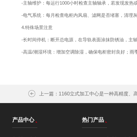
-主轴维护：每运行1000小时检查主轴轴承，若发现发热
-电气系统：每月检查电柜内风扇、滤网是否堵塞，清理灰
4.特殊场景注意
-长时间停机：断开总电源，在导轨表面涂抹防锈油，主轴锥
-高温/潮湿环境：增加空调除湿，确保电柜密封良好；雨季需
上一篇：
1160立式加工中心是一种高精度、
产品中心
热门产品