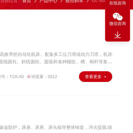
当前位置：
首页
产品中心
数控斜车
GL-500E
在线咨询
微信咨询
度、高效率的自动化机床。配备多工位刀塔或动力刀塔，机床
直线圆柱、斜线圆柱、圆弧和各种螺纹、槽、蜗杆等复杂
各种补偿功能，并在复杂零件的批量生产中发挥了良好的
号：TCK-60
浏览量：5812
查看更多 +
铸造钣金防护，床身、床座、床头箱等整体铸造，淬火提炼;保