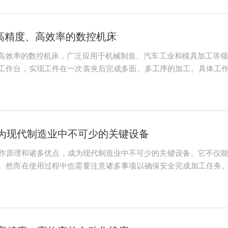
高精度、高效率的数控机床
高效率的数控机床，广泛应用于机械制造、汽车工业和模具加工等
工作台，实现工件在一次装夹后完成多面、多工序的加工。具体工作
保稳定性。2.刀具选择与更换：刀库中存储多种刀具，数控系统根
速旋转，带...
成为现代制造业中不可少的关键设备
的工作原理和诸多优点，成为现代制造业中不可少的关键设备。它不仅
。然而在使用过程中也需要注意诸多事项以确保安全完成加工任务。
；检查机床周围环境，工具应摆放整齐并便于取放。2.操作过程规
行；避...