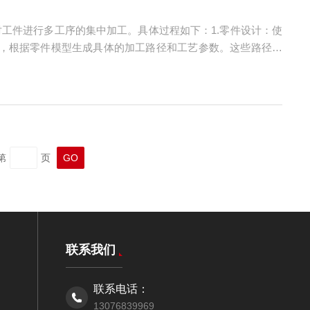
对工件进行多工序的集中加工。具体过程如下：1.零件设计：使
M)，根据零件模型生成具体的加工路径和工艺参数。这些路径和
系统中。操作人员可以在控制面板上对程序进行校验和调整，确
第
页
联系我们
联系电话：
13076839969