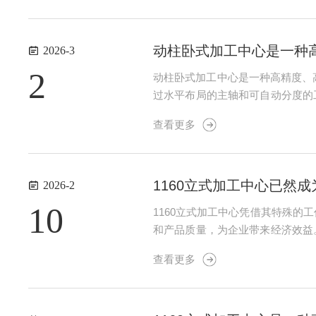
动柱卧式加工中心是一种
2026-3
2
动柱卧式加工中心是一种高精度、
过水平布局的主轴和可自动分度的
通过机械夹具或真空吸附等方式确
查看更多
3.切削加工：主轴由伺服电机驱动高
1160立式加工中心已然
2026-2
10
1160立式加工中心凭借其特殊
和产品质量，为企业带来经济效益
熟悉各按钮的功能和操作注意事项
查看更多
运动部件；测量工件需在停机状态下进