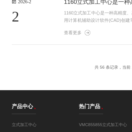
1160立式加工中心是一
2026-2
2
1160立式加工中心是一种高精
用计算机辅助设计软件(CAD)创
参数会被转化为G代码，即数控机
查看更多
保无误后启动加工。4.自动换...
共 56 条记录，当前 2
产品中心
热门产品
立式加工中心
VMC855855立式加工中心