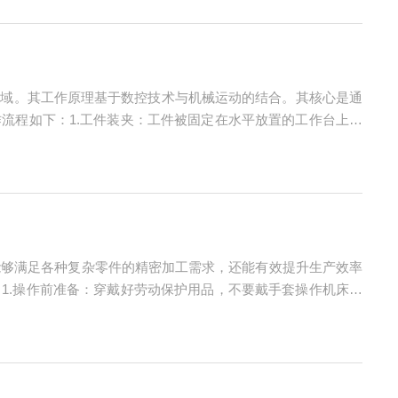
领域。其工作原理基于数控技术与机械运动的结合。其核心是通
流程如下：1.工件装夹：工件被固定在水平放置的工作台上，
据加工需求自动调用对应刀具，并通过自动换刀装置快速更换。
能够满足各种复杂零件的精密加工需求，还能有效提升生产效率
1.操作前准备：穿戴好劳动保护用品，不要戴手套操作机床；
范：关闭防护门后方可启动程序；禁止用手直接清理切屑或触摸