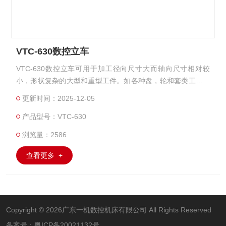
VTC-630数控立车
VTC-630数控立车可用于加工径向尺寸大而轴向尺寸相对较
小，形状复杂的大型和重型工件。如各种盘，轮和套类工件的
圆柱面，端面，圆锥面，圆柱孔，圆锥孔等。
更新时间：2025-12-05
产品型号：VTC-630
浏览量：2586
查看更多 +
Copyright © 2026广东一机数控机床有限公司 All Rights Reserved
备案号：
粤ICP备20021132号