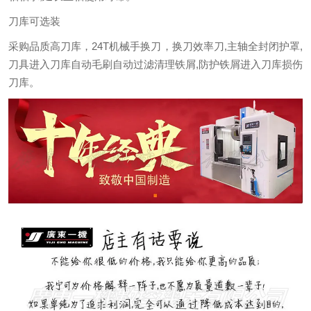
刀库可选装
采购品质高刀库，24T机械手换刀，换刀效率刀,主轴全封闭护罩,
刀具进入刀库自动毛刷自动过滤清理铁屑,防护铁屑进入刀库损伤
刀库。